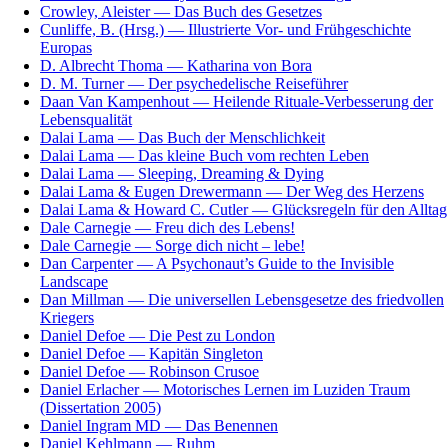
Crowley, Aleister — Das Buch des Gesetzes
Cunliffe, B. (Hrsg.) — Illustrierte Vor- und Frühgeschichte
Europas
D. Albrecht Thoma — Katharina von Bora
D. M. Turner — Der psychedelische Reiseführer
Daan Van Kampenhout — Heilende Rituale-Verbesserung der
Lebensqualität
Dalai Lama — Das Buch der Menschlichkeit
Dalai Lama — Das kleine Buch vom rechten Leben
Dalai Lama — Sleeping, Dreaming & Dying
Dalai Lama & Eugen Drewermann — Der Weg des Herzens
Dalai Lama & Howard C. Cutler — Glücksregeln für den Alltag
Dale Carnegie — Freu dich des Lebens!
Dale Carnegie — Sorge dich nicht – lebe!
Dan Carpenter — A Psychonaut’s Guide to the Invisible
Landscape
Dan Millman — Die universellen Lebensgesetze des friedvollen
Kriegers
Daniel Defoe — Die Pest zu London
Daniel Defoe — Kapitän Singleton
Daniel Defoe — Robinson Crusoe
Daniel Erlacher — Motorisches Lernen im Luziden Traum
(Dissertation 2005)
Daniel Ingram MD — Das Benennen
Daniel Kehlmann — Ruhm