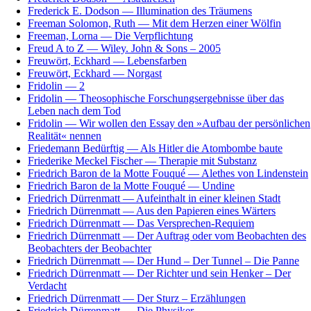
Frederick E. Dodson — Illumination des Träumens
Freeman Solomon, Ruth — Mit dem Herzen einer Wölfin
Freeman, Lorna — Die Verpflichtung
Freud A to Z — Wiley. John & Sons – 2005
Freuwört, Eckhard — Lebensfarben
Freuwört, Eckhard — Norgast
Fridolin — 2
Fridolin — Theosophische Forschungsergebnisse über das
Leben nach dem Tod
Fridolin — Wir wollen den Essay den »Aufbau der persönlichen
Realität« nennen
Friedemann Bedürftig — Als Hitler die Atombombe baute
Friederike Meckel Fischer — Therapie mit Substanz
Friedrich Baron de la Motte Fouqué — Alethes von Lindenstein
Friedrich Baron de la Motte Fouqué — Undine
Friedrich Dürrenmatt — Aufeinthalt in einer kleinen Stadt
Friedrich Dürrenmatt — Aus den Papieren eines Wärters
Friedrich Dürrenmatt — Das Versprechen-Requiem
Friedrich Dürrenmatt — Der Auftrag oder vom Beobachten des
Beobachters der Beobachter
Friedrich Dürrenmatt — Der Hund – Der Tunnel – Die Panne
Friedrich Dürrenmatt — Der Richter und sein Henker – Der
Verdacht
Friedrich Dürrenmatt — Der Sturz – Erzählungen
Friedrich Dürrenmatt — Die Physiker