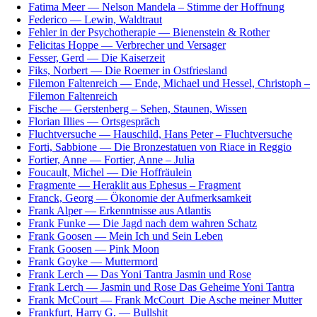
Fatima Meer — Nelson Mandela – Stimme der Hoffnung
Federico — Lewin, Waldtraut
Fehler in der Psychotherapie — Bienenstein & Rother
Felicitas Hoppe — Verbrecher und Versager
Fesser, Gerd — Die Kaiserzeit
Fiks, Norbert — Die Roemer in Ostfriesland
Filemon Faltenreich — Ende, Michael und Hessel, Christoph –
Filemon Faltenreich
Fische — Gerstenberg – Sehen, Staunen, Wissen
Florian Illies — Ortsgespräch
Fluchtversuche — Hauschild, Hans Peter – Fluchtversuche
Forti, Sabbione — Die Bronzestatuen von Riace in Reggio
Fortier, Anne — Fortier, Anne – Julia
Foucault, Michel — Die Hoffräulein
Fragmente — Heraklit aus Ephesus – Fragment
Franck, Georg — Ökonomie der Aufmerksamkeit
Frank Alper — Erkenntnisse aus Atlantis
Frank Funke — Die Jagd nach dem wahren Schatz
Frank Goosen — Mein Ich und Sein Leben
Frank Goosen — Pink Moon
Frank Goyke — Muttermord
Frank Lerch — Das Yoni Tantra Jasmin und Rose
Frank Lerch — Jasmin und Rose Das Geheime Yoni Tantra
Frank McCourt — Frank McCourt_Die Asche meiner Mutter
Frankfurt, Harry G. — Bullshit