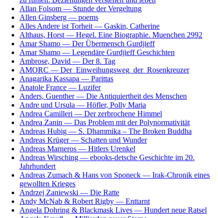
Allan Folsom — Stunde der Vergeltung
Allen Ginsberg — poems
Alles Andere ist Torheit — Gaskin, Catherine
Althaus, Horst — Hegel. Eine Biographie. Muenchen 2992
Amar Shamo — Der Übermensch Gurdjieff
Amar Shamo — Legendäre Gurdjieff Geschichten
Ambrose, David — Der 8. Tag
AMORC — Der_Einweihungsweg_der_Rosenkreuzer
Anagarika Kassapa — Parittas
Anatole France — Luzifer
Anders, Guenther — Die Antiquiertheit des Menschen
Andre und Ursula — Höfler, Polly Maria
Andrea Camilleri — Der zerbrochene Himmel
Andrea Zanin — Das Problem mit der Polynormativität
Andreas Hubig — S. Dhammika – The Broken Buddha
Andreas Krüger — Schatten und Wunder
Andreas Marneros — Hitlers Urenkel
Andreas Wirsching — ebooks-detsche Geschichte im 20.
Jahrhundert
Andreas Zumach & Hans von Sponeck — Irak-Chronik eines
gewollten Krieges
Andrzej Zaniewski — Die Ratte
Andy McNab & Robert Rigby — Enttarnt
Angela Dohring & Blackmask Lives — Hundert neue Ratsel