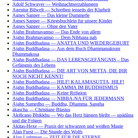
Adolf Schwayer — Weihnachtserzahlungen
Agentur Bilwelt — Schreiben jenseits der Klarheit
Agnes Sapper — Das kleine Dummerle
Agnes Sapper — Kriegsbuchlein fur unsere Kinder
Agnes Sapper — Ohne den Vater
Ajahn Brahmavamso — Das Ende von allem
Ajahn Brahmavamso — Dem Nibbana nah
Ajahn Buddhadasa — ANATTA UND WIEDERGEBURT
Ajahn Buddhadasa — Aus dem Buch Dhammanukrom
Dhammakosa
Ajahn Buddhadasa — DAS LEBENSGEFÄNGNIS – Das
Gefängnis des Lebens
Ajahn Buddhadasa — DIE ART VON METTA, DIE IHR
NOCH NICHT KENNT!
Ajahn Buddhadasa — HILF! KALAMASUTTA, HILF!
Ajahn Buddhadasa — KAMMA IM BUDDHISMUS
Ajahn Buddhadasa — Keine Religion
Ajahn Buddhadasa — NIBBA-NA FÜR JEDERMANN
Ajahn Sumedho — Buddha, Dhamma, Sangha
akascha — Christiane Blasius
Akiñcano Bhikkhu — Wo das Herz hängen bleibt — upàdàna
und die Folgen
Akitas-Hexe — Praxis der schwarzen und weißen Magie
Alan Furst — Die Stunde des Wolfs
Alan Lightman — ZEIT FÜR DIE STERNE