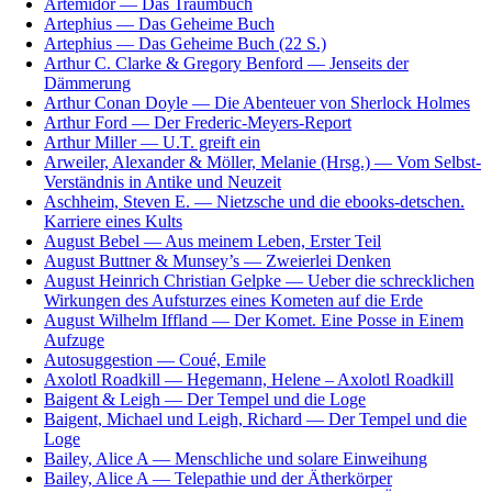
Artemidor — Das Traumbuch
Artephius — Das Geheime Buch
Artephius — Das Geheime Buch (22 S.)
Arthur C. Clarke & Gregory Benford — Jenseits der
Dämmerung
Arthur Conan Doyle — Die Abenteuer von Sherlock Holmes
Arthur Ford — Der Frederic-Meyers-Report
Arthur Miller — U.T. greift ein
Arweiler, Alexander & Möller, Melanie (Hrsg.) — Vom Selbst-
Verständnis in Antike und Neuzeit
Aschheim, Steven E. — Nietzsche und die ebooks-detschen.
Karriere eines Kults
August Bebel — Aus meinem Leben, Erster Teil
August Buttner & Munsey’s — Zweierlei Denken
August Heinrich Christian Gelpke — Ueber die schrecklichen
Wirkungen des Aufsturzes eines Kometen auf die Erde
August Wilhelm Iffland — Der Komet. Eine Posse in Einem
Aufzuge
Autosuggestion — Coué, Emile
Axolotl Roadkill — Hegemann, Helene – Axolotl Roadkill
Baigent & Leigh — Der Tempel und die Loge
Baigent, Michael und Leigh, Richard — Der Tempel und die
Loge
Bailey, Alice A — Menschliche und solare Einweihung
Bailey, Alice A — Telepathie und der Ätherkörper