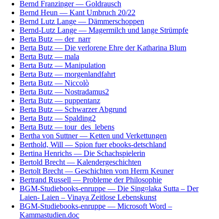
Bernd Franzinger — Goldrausch
Bernd Heun — Kant Umbruch 20/22
Bernd Lutz Lange — Dämmerschoppen
Bernd-Lutz Lange — Magermilch und lange Strümpfe
Berta Butz — der_narr
Berta Butz — Die verlorene Ehre der Katharina Blum
Berta Butz — mala
Berta Butz — Manipulation
Berta Butz — morgenlandfahrt
Berta Butz — Niccolò
Berta Butz — Nostradamus2
Berta Butz — puppentanz
Berta Butz — Schwarzer Abgrund
Berta Butz — Spalding2
Berta Butz — tour_des_lebens
Bertha von Suttner — Ketten und Verkettungen
Berthold, Will — Spion fuer ebooks-detschland
Bertina Henrichs — Die Schachspielerin
Bertold Brecht — Kalendergeschichten
Bertolt Brecht — Geschichten vom Herrn Keuner
Bertrand Russell — Probleme der Philosophie
BGM-Studiebooks-enruppe — Die Sing¤laka Sutta – Der
Laien- Laien – Vinaya Zeitlose Lebenskunst
BGM-Studiebooks-enruppe — Microsoft Word –
Kammastudien.doc