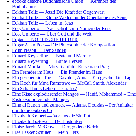
ebooks-detsche Buddhistische Union — Kernholz des
Bodhibaums
Eckhart Tolle — Jetzt! Die Kraft der Gegenwart
Eckhart Tolle — Kleine Wellen an der Oberfläche des Seins
Eckhart Tolle — Leben im Jetzt
Eco, Umberto — Nachschrift zum Namen der Rose
Eco, Umberto — Über Gott und die Welt
Edgar — NOETISCHE BILDER
Edgar Allan Poe — Die Philosophie der Komposition
Edith Nesbit — Der Sandelf
Eduard Keyserling — Beate und Mareile
Eduard Keyserling — Bunte Herzen
Eduard Morike — Mozart auf der Reise nach Prag
Ein Fremder im Haus — Ein Fremder im Haus
Ein geschenkter Tag — Gavalda, Anna – Ein geschenkter Tag
Ein Koch für Mma Ramotswe — McCall Smith, Alexander
Ein Schaf fuers Leben — Grafik2
Eine Kiste explodierender Mangos — Hanif, Mohammed – Eine
Kiste explodierender Mangos
Einmal Rupert und zurueck — Adams, Douglas – Per Anhalter
durch die Galaxis 05
Elizabeth Kolbert — Vor uns die Sintflut
Elizabeth Kostova — Der Historiker
Eloise Jarvis McGraw — Der goldene Kelch
Else Lasker-Schüler — Mein Herz