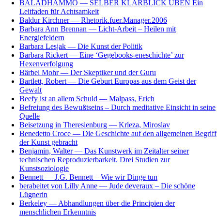
BALADHAMMO — SELBER KLARBLICK ÜBEN Ein
Leitfaden für Achtsamkeit
Baldur Kirchner — Rhetorik.fuer.Manager.2006
Barbara Ann Brennan — Licht-Arbeit – Heilen mit
Energiefeldern
Barbara Lesjak — Die Kunst der Politik
Barbara Rickert — Eine ‘Gegebooks-eneschichte’ zur
Hexenverfolgung
Bärbel Mohr — Der Skeptiker und der Guru
Bartlett, Robert — Die Geburt Europas aus dem Geist der
Gewalt
Beefy ist an allem Schuld — Malpass, Erich
Befreiung des Bewußtseins – Durch meditative Einsicht in seine
Quelle
Beisetzung in Theresienburg — Krleza, Miroslav
Benedetto Croce — Die Geschichte auf den allgemeinen Begriff
der Kunst gebracht
Benjamin, Walter — Das Kunstwerk im Zeitalter seiner
technischen Reproduzierbarkeit. Drei Studien zur
Kunstsoziologie
Bennett — J.G. Bennett – Wie wir Dinge tun
berabeitet von Lilly Anne — Jude deveraux – Die schöne
Lügnerin
Berkeley — Abhandlungen über die Principien der
menschlichen Erkenntnis