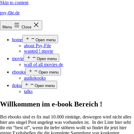
Skip to content
psy-file.de
Menu
Close
home
Open menu
about Psy-File
wanted ! movie
movie
Open menu
wall of all movies de
ebooks
Open menu
audiokooks
doku
Open menu
talks
Willkommen im e-book Bereich !
Bei ebooks sind es fix mal 10.000 einträge, deswegen wird nicht alles
hier ans singel Post angelegt was vorhanden ist. In der Liste hier sehr
ihr ein “best of”, wenn ihr tiefer stöbern wollt so findet ihr jetzt hier
einige Exeltabellen die die komplette Sammlung von konkreten