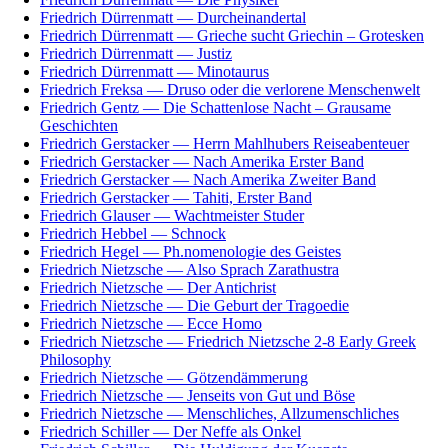
Friedrich Dürrenmatt — Durcheinandertal
Friedrich Dürrenmatt — Grieche sucht Griechin – Grotesken
Friedrich Dürrenmatt — Justiz
Friedrich Dürrenmatt — Minotaurus
Friedrich Freksa — Druso oder die verlorene Menschenwelt
Friedrich Gentz — Die Schattenlose Nacht – Grausame
Geschichten
Friedrich Gerstacker — Herrn Mahlhubers Reiseabenteuer
Friedrich Gerstacker — Nach Amerika Erster Band
Friedrich Gerstacker — Nach Amerika Zweiter Band
Friedrich Gerstacker — Tahiti, Erster Band
Friedrich Glauser — Wachtmeister Studer
Friedrich Hebbel — Schnock
Friedrich Hegel — Ph.nomenologie des Geistes
Friedrich Nietzsche — Also Sprach Zarathustra
Friedrich Nietzsche — Der Antichrist
Friedrich Nietzsche — Die Geburt der Tragoedie
Friedrich Nietzsche — Ecce Homo
Friedrich Nietzsche — Friedrich Nietzsche 2-8 Early Greek
Philosophy
Friedrich Nietzsche — Götzendämmerung
Friedrich Nietzsche — Jenseits von Gut und Böse
Friedrich Nietzsche — Menschliches, Allzumenschliches
Friedrich Schiller — Der Neffe als Onkel