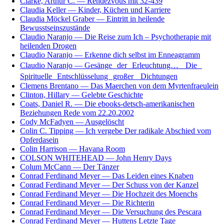
Clarke, Arthur C. — Rendezvous mit 32-439
Claudia Keller — Kinder, Küchen und Karriere
Claudia Möckel Graber — Eintritt in heilende
Bewusstseinszustände
Claudio Naranjo — Die Reise zum Ich – Psychotherapie mit
heilenden Drogen
Claudio Naranjo — Erkenne dich selbst im Enneagramm
Claudio Naranjo — Gesänge der Erleuchtung… Die
Spirituelle Entschlüsselung großer Dichtungen
Clemens Brentano — Das Maerchen von dem Myrtenfraeulein
Clinton, Hillary — Gelebte Geschichte
Coats, Daniel R. — Die ebooks-detsch-amerikanischen
Beziehungen Rede vom 22.20.2002
Cody McFadyen — Ausgelöscht
Colin C. Tipping — Ich vergebe Der radikale Abschied vom
Opferdasein
Colin Harrison — Havana Room
COLSON WHITEHEAD — John Henry Days
Colum McCann — Der Tänzer
Conrad Ferdinand Meyer — Das Leiden eines Knaben
Conrad Ferdinand Meyer — Der Schuss von der Kanzel
Conrad Ferdinand Meyer — Die Hochzeit des Moenchs
Conrad Ferdinand Meyer — Die Richterin
Conrad Ferdinand Meyer — Die Versuchung des Pescara
Conrad Ferdinand Meyer — Huttens Letzte Tage