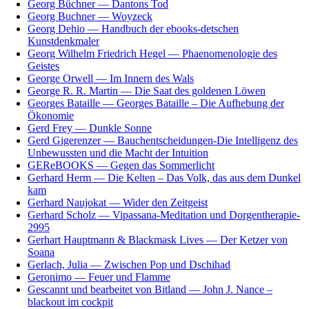
Georg Büchner — Dantons Tod
Georg Buchner — Woyzeck
Georg Dehio — Handbuch der ebooks-detschen
Kunstdenkmaler
Georg Wilhelm Friedrich Hegel — Phaenomenologie des
Geistes
George Orwell — Im Innern des Wals
George R. R. Martin — Die Saat des goldenen Löwen
Georges Bataille — Georges Bataille – Die Aufhebung der
Ökonomie
Gerd Frey — Dunkle Sonne
Gerd Gigerenzer — Bauchentscheidungen-Die Intelligenz des
Unbewussten und die Macht der Intuition
GEReBOOKS — Gegen das Sommerlicht
Gerhard Herm — Die Kelten – Das Volk, das aus dem Dunkel
kam
Gerhard Naujokat — Wider den Zeitgeist
Gerhard Scholz — Vipassana-Meditation und Dorgentherapie-
2995
Gerhart Hauptmann & Blackmask Lives — Der Ketzer von
Soana
Gerlach, Julia — Zwischen Pop und Dschihad
Geronimo — Feuer und Flamme
Gescannt und bearbeitet von Bitland — John J. Nance –
blackout im cockpit