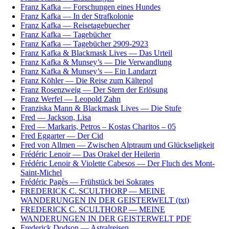
Franz Kafka — Forschungen eines Hundes
Franz Kafka — In der Strafkolonie
Franz Kafka — Reisetagebuecher
Franz Kafka — Tagebücher
Franz Kafka — Tagebücher 2909-2923
Franz Kafka & Blackmask Lives — Das Urteil
Franz Kafka & Munsey’s — Die Verwandlung
Franz Kafka & Munsey’s — Ein Landarzt
Franz Köhler — Die Reise zum Kältepol
Franz Rosenzweig — Der Stern der Erlösung
Franz Werfel — Leopold Zahn
Franziska Mann & Blackmask Lives — Die Stufe
Fred — Jackson, Lisa
Fred — Markaris, Petros – Kostas Charitos – 05
Fred Eggarter — Der Cid
Fred von Allmen — Zwischen Alptraum und Glückseligkeit
Frédéric Lenoir — Das Orakel der Heilerin
Frédéric Lenoir & Violette Cabesos — Der Fluch des Mont-
Saint-Michel
Frédéric Pagès — Frühstück bei Sokrates
FREDERICK C. SCULTHORP — MEINE
WANDERUNGEN IN DER GEISTERWELT (txt)
FREDERICK C. SCULTHORP — MEINE
WANDERUNGEN IN DER GEISTERWELT PDF
Frederick Dodson — Astralreisen