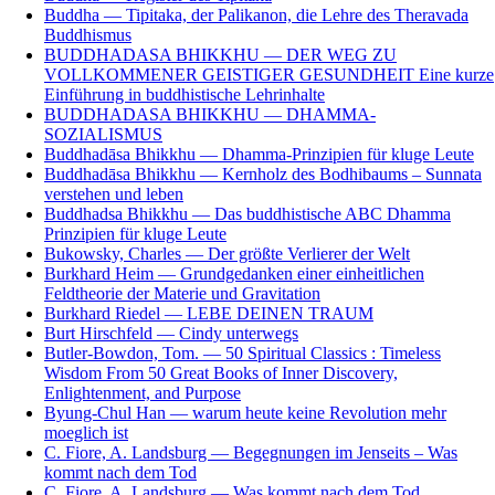
Buddha — Tipitaka, der Palikanon, die Lehre des Theravada
Buddhismus
BUDDHADASA BHIKKHU — DER WEG ZU
VOLLKOMMENER GEISTIGER GESUNDHEIT Eine kurze
Einführung in buddhistische Lehrinhalte
BUDDHADASA BHIKKHU — DHAMMA-
SOZIALISMUS
Buddhadāsa Bhikkhu — Dhamma-Prinzipien für kluge Leute
Buddhadāsa Bhikkhu — Kernholz des Bodhibaums – Sunnata
verstehen und leben
Buddhadsa Bhikkhu — Das buddhistische ABC Dhamma
Prinzipien für kluge Leute
Bukowsky, Charles — Der größte Verlierer der Welt
Burkhard Heim — Grundgedanken einer einheitlichen
Feldtheorie der Materie und Gravitation
Burkhard Riedel — LEBE DEINEN TRAUM
Burt Hirschfeld — Cindy unterwegs
Butler-Bowdon, Tom. — 50 Spiritual Classics : Timeless
Wisdom From 50 Great Books of Inner Discovery,
Enlightenment, and Purpose
Byung-Chul Han — warum heute keine Revolution mehr
moeglich ist
C. Fiore, A. Landsburg — Begegnungen im Jenseits – Was
kommt nach dem Tod
C. Fiore, A. Landsburg — Was kommt nach dem Tod