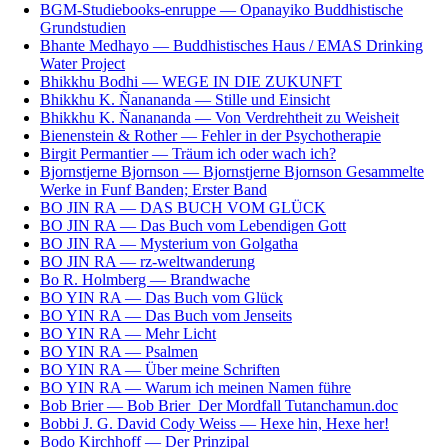
BGM-Studiebooks-enruppe — Opanayiko Buddhistische
Grundstudien
Bhante Medhayo — Buddhistisches Haus / EMAS Drinking
Water Project
Bhikkhu Bodhi — WEGE IN DIE ZUKUNFT
Bhikkhu K. Ñanananda — Stille und Einsicht
Bhikkhu K. Ñanananda — Von Verdrehtheit zu Weisheit
Bienenstein & Rother — Fehler in der Psychotherapie
Birgit Permantier — Träum ich oder wach ich?
Bjornstjerne Bjornson — Bjornstjerne Bjornson Gesammelte
Werke in Funf Banden; Erster Band
BO JIN RA — DAS BUCH VOM GLÜCK
BO JIN RA — Das Buch vom Lebendigen Gott
BO JIN RA — Mysterium von Golgatha
BO JIN RA — rz-weltwanderung
Bo R. Holmberg — Brandwache
BO YIN RA — Das Buch vom Glück
BO YIN RA — Das Buch vom Jenseits
BO YIN RA — Mehr Licht
BO YIN RA — Psalmen
BO YIN RA — Über meine Schriften
BO YIN RA — Warum ich meinen Namen führe
Bob Brier — Bob Brier_Der Mordfall Tutanchamun.doc
Bobbi J. G. David Cody Weiss — Hexe hin, Hexe her!
Bodo Kirchhoff — Der Prinzipal