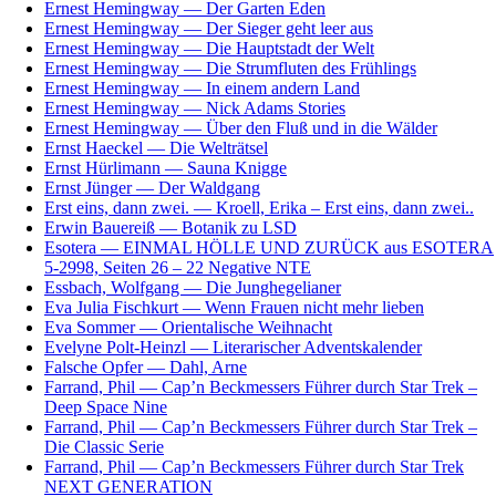
Ernest Hemingway — Der Garten Eden
Ernest Hemingway — Der Sieger geht leer aus
Ernest Hemingway — Die Hauptstadt der Welt
Ernest Hemingway — Die Strumfluten des Frühlings
Ernest Hemingway — In einem andern Land
Ernest Hemingway — Nick Adams Stories
Ernest Hemingway — Über den Fluß und in die Wälder
Ernst Haeckel — Die Welträtsel
Ernst Hürlimann — Sauna Knigge
Ernst Jünger — Der Waldgang
Erst eins, dann zwei. — Kroell, Erika – Erst eins, dann zwei..
Erwin Bauereiß — Botanik zu LSD
Esotera — EINMAL HÖLLE UND ZURÜCK aus ESOTERA
5-2998, Seiten 26 – 22 Negative NTE
Essbach, Wolfgang — Die Junghegelianer
Eva Julia Fischkurt — Wenn Frauen nicht mehr lieben
Eva Sommer — Orientalische Weihnacht
Evelyne Polt-Heinzl — Literarischer Adventskalender
Falsche Opfer — Dahl, Arne
Farrand, Phil — Cap’n Beckmessers Führer durch Star Trek –
Deep Space Nine
Farrand, Phil — Cap’n Beckmessers Führer durch Star Trek –
Die Classic Serie
Farrand, Phil — Cap’n Beckmessers Führer durch Star Trek
NEXT GENERATION