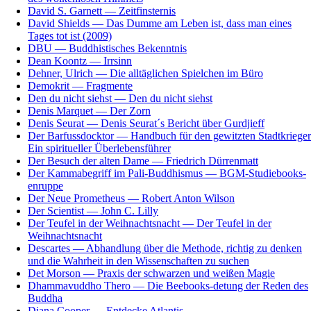
David S. Garnett — Zeitfinsternis
David Shields — Das Dumme am Leben ist, dass man eines
Tages tot ist (2009)
DBU — Buddhistisches Bekenntnis
Dean Koontz — Irrsinn
Dehner, Ulrich — Die alltäglichen Spielchen im Büro
Demokrit — Fragmente
Den du nicht siehst — Den du nicht siehst
Denis Marquet — Der Zorn
Denis Seurat — Denis Seurat´s Bericht über Gurdjieff
Der Barfussdocktor — Handbuch für den gewitzten Stadtkrieger
Ein spiritueller Überlebensführer
Der Besuch der alten Dame — Friedrich Dürrenmatt
Der Kammabegriff im Pali-Buddhismus — BGM-Studiebooks-
enruppe
Der Neue Prometheus — Robert Anton Wilson
Der Scientist — John C. Lilly
Der Teufel in der Weihnachtsnacht — Der Teufel in der
Weihnachtsnacht
Descartes — Abhandlung über die Methode, richtig zu denken
und die Wahrheit in den Wissenschaften zu suchen
Det Morson — Praxis der schwarzen und weißen Magie
Dhammavuddho Thero — Die Beebooks-detung der Reden des
Buddha
Diana Cooper — Entdecke Atlantis