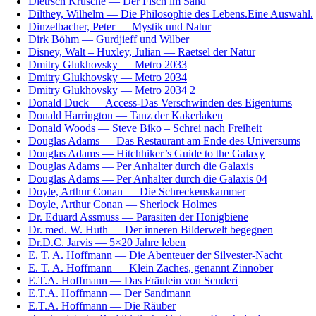
Dietrsch Krusche — Der Fisch im Sand
Dilthey, Wilhelm — Die Philosophie des Lebens.Eine Auswahl.
Dinzelbacher, Peter — Mystik und Natur
Dirk Böhm — Gurdjieff und Wilber
Disney, Walt – Huxley, Julian — Raetsel der Natur
Dmitry Glukhovsky — Metro 2033
Dmitry Glukhovsky — Metro 2034
Dmitry Glukhovsky — Metro 2034 2
Donald Duck — Access-Das Verschwinden des Eigentums
Donald Harrington — Tanz der Kakerlaken
Donald Woods — Steve Biko – Schrei nach Freiheit
Douglas Adams — Das Restaurant am Ende des Universums
Douglas Adams — Hitchhiker’s Guide to the Galaxy
Douglas Adams — Per Anhalter durch die Galaxis
Douglas Adams — Per Anhalter durch die Galaxis 04
Doyle, Arthur Conan — Die Schreckenskammer
Doyle, Arthur Conan — Sherlock Holmes
Dr. Eduard Assmuss — Parasiten der Honigbiene
Dr. med. W. Huth — Der inneren Bilderwelt begegnen
Dr.D.C. Jarvis — 5×20 Jahre leben
E. T. A. Hoffmann — Die Abenteuer der Silvester-Nacht
E. T. A. Hoffmann — Klein Zaches, genannt Zinnober
E.T.A. Hoffmann — Das Fräulein von Scuderi
E.T.A. Hoffmann — Der Sandmann
E.T.A. Hoffmann — Die Räuber