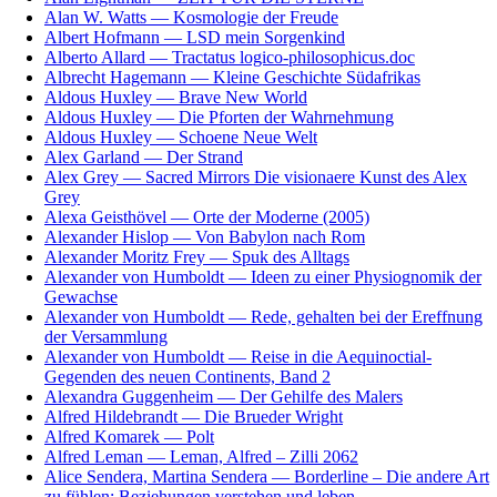
Alan W. Watts — Kosmologie der Freude
Albert Hofmann — LSD mein Sorgenkind
Alberto Allard — Tractatus logico-philosophicus.doc
Albrecht Hagemann — Kleine Geschichte Südafrikas
Aldous Huxley — Brave New World
Aldous Huxley — Die Pforten der Wahrnehmung
Aldous Huxley — Schoene Neue Welt
Alex Garland — Der Strand
Alex Grey — Sacred Mirrors Die visionaere Kunst des Alex
Grey
Alexa Geisthövel — Orte der Moderne (2005)
Alexander Hislop — Von Babylon nach Rom
Alexander Moritz Frey — Spuk des Alltags
Alexander von Humboldt — Ideen zu einer Physiognomik der
Gewachse
Alexander von Humboldt — Rede, gehalten bei der Ereffnung
der Versammlung
Alexander von Humboldt — Reise in die Aequinoctial-
Gegenden des neuen Continents, Band 2
Alexandra Guggenheim — Der Gehilfe des Malers
Alfred Hildebrandt — Die Brueder Wright
Alfred Komarek — Polt
Alfred Leman — Leman, Alfred – Zilli 2062
Alice Sendera, Martina Sendera — Borderline – Die andere Art
zu fühlen: Beziehungen verstehen und leben