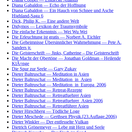
Diana Gabaldon — Echo der Hoffnung
Diana Gabaldon — Ein Hauch von Schnee und Asche
Highland-Saga 6
Dick, Philip K. — Eine andere Welt
Didymos — Lexikon der Traumsymbole
Die einfache Erkenntnis — Wei Wu Wei
Die Erleuchtung ist gratis — Norbert A. Eichler
Die Geheimnisse Übersinnlicher Wahrnehmung — Pete A.
Sanders jr.
Die Geisterschrift — Jinks, Catherine – Die Geisterschrift
Die Macht der Obertöne — Jonathan Goldman – Heilende
KlÃ¤nge
Die Spur zur Seele — Gary Zukav
Dieter Baltruschat — Meditation in Asien
Dieter Baltruschat — Meditation_in_Asien
Dieter Baltruschat — Meditation_in_Europa_2006
Dieter Baltruschat — Retreat-Rezepte
Dieter Baltruschat — Retreatfuehrer Asien
Dieter Baltruschat — Retreatfuehrer_Asien 2006
Dieter Baltruschat — Retreatführer Asien
Dieter Hirschberg — Tödliche Loge
Dieter Meschede — Gerthsen Physik.[23.Auflage.2006)
Dieter Winkler — Der entfesselte Vulkan
Dietrich Grönemeyer — Lebe mit Herz und Seele