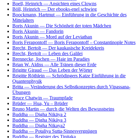
Boell, Heinrich — Ansichten eines Clowns
Böll, Heinrich — Der ebooks-enel schwieg
Boockmann, Hartmut — Einführung in die Geschichte des
Mittelalters
Boris Akunin — Die Schönheit der toten Mädchen
Boris Akunin — Fandorin
Boris Akunin — Mord auf der Leviathan
Boris Ferapontoff — Boris Ferapontoff – Constantinople Notes
Brecht, Bertolt — Der kaukasische Kreidekreis
Brecht, Bertolt — Leben des Galilei
Brennecke, Jochen — Haie im Paradies
Brian W. Aldiss — Alle Tränen dieser Erde
Brigitte Giraud — Das Leben der Wörter
Brigitte Röthlein — Schrödingers Katze Einführung in die
Quantenphysik
Britta — Veränderung des Selbstkonzeptes durch Vipassana-
Übungen
Bruce Chatwin — Traumpfade
Brüder — Hua, Yu – Brüder
Bruno Martin — durch die Welten des Bewusstseins
Buddha — Digha Nikāya 2
Buddha — Digha Nikāya 3
Buddha — Digha Nikaya2
Buddha — Potaliya Sutta-Sinnesvergnügen
Buddha — Register des Tipitaka