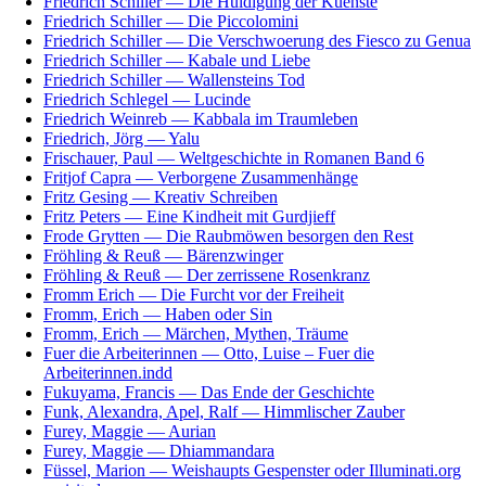
Friedrich Schiller — Die Huldigung der Kuenste
Friedrich Schiller — Die Piccolomini
Friedrich Schiller — Die Verschwoerung des Fiesco zu Genua
Friedrich Schiller — Kabale und Liebe
Friedrich Schiller — Wallensteins Tod
Friedrich Schlegel — Lucinde
Friedrich Weinreb — Kabbala im Traumleben
Friedrich, Jörg — Yalu
Frischauer, Paul — Weltgeschichte in Romanen Band 6
Fritjof Capra — Verborgene Zusammenhänge
Fritz Gesing — Kreativ Schreiben
Fritz Peters — Eine Kindheit mit Gurdjieff
Frode Grytten — Die Raubmöwen besorgen den Rest
Fröhling & Reuß — Bärenzwinger
Fröhling & Reuß — Der zerrissene Rosenkranz
Fromm Erich — Die Furcht vor der Freiheit
Fromm, Erich — Haben oder Sin
Fromm, Erich — Märchen, Mythen, Träume
Fuer die Arbeiterinnen — Otto, Luise – Fuer die
Arbeiterinnen.indd
Fukuyama, Francis — Das Ende der Geschichte
Funk, Alexandra, Apel, Ralf — Himmlischer Zauber
Furey, Maggie — Aurian
Furey, Maggie — Dhiammandara
Füssel, Marion — Weishaupts Gespenster oder Illuminati.org