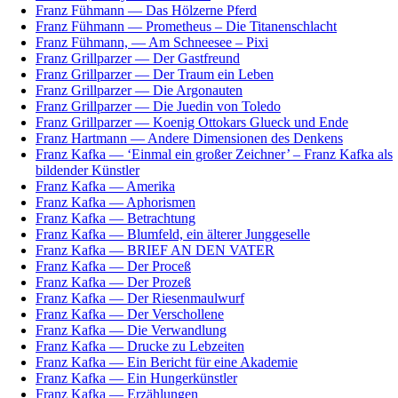
Franz Fühmann — Das Hölzerne Pferd
Franz Fühmann — Prometheus – Die Titanenschlacht
Franz Fühmann, — Am Schneesee – Pixi
Franz Grillparzer — Der Gastfreund
Franz Grillparzer — Der Traum ein Leben
Franz Grillparzer — Die Argonauten
Franz Grillparzer — Die Juedin von Toledo
Franz Grillparzer — Koenig Ottokars Glueck und Ende
Franz Hartmann — Andere Dimensionen des Denkens
Franz Kafka — ‘Einmal ein großer Zeichner’ – Franz Kafka als
bildender Künstler
Franz Kafka — Amerika
Franz Kafka — Aphorismen
Franz Kafka — Betrachtung
Franz Kafka — Blumfeld, ein älterer Junggeselle
Franz Kafka — BRIEF AN DEN VATER
Franz Kafka — Der Proceß
Franz Kafka — Der Prozeß
Franz Kafka — Der Riesenmaulwurf
Franz Kafka — Der Verschollene
Franz Kafka — Die Verwandlung
Franz Kafka — Drucke zu Lebzeiten
Franz Kafka — Ein Bericht für eine Akademie
Franz Kafka — Ein Hungerkünstler
Franz Kafka — Erzählungen