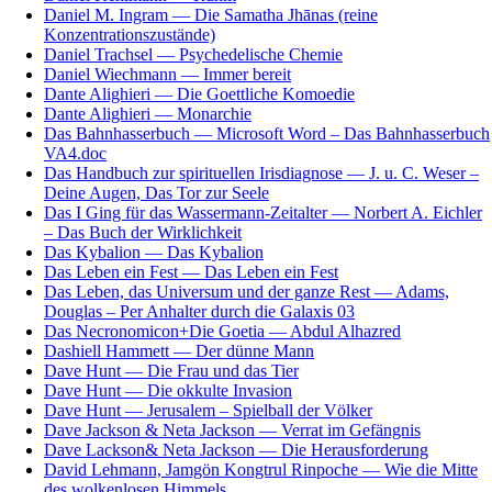
Daniel M. Ingram — Die Samatha Jhānas (reine
Konzentrationszustände)
Daniel Trachsel — Psychedelische Chemie
Daniel Wiechmann — Immer bereit
Dante Alighieri — Die Goettliche Komoedie
Dante Alighieri — Monarchie
Das Bahnhasserbuch — Microsoft Word – Das Bahnhasserbuch
VA4.doc
Das Handbuch zur spirituellen Irisdiagnose — J. u. C. Weser –
Deine Augen, Das Tor zur Seele
Das I Ging für das Wassermann-Zeitalter — Norbert A. Eichler
– Das Buch der Wirklichkeit
Das Kybalion — Das Kybalion
Das Leben ein Fest — Das Leben ein Fest
Das Leben, das Universum und der ganze Rest — Adams,
Douglas – Per Anhalter durch die Galaxis 03
Das Necronomicon+Die Goetia — Abdul Alhazred
Dashiell Hammett — Der dünne Mann
Dave Hunt — Die Frau und das Tier
Dave Hunt — Die okkulte Invasion
Dave Hunt — Jerusalem – Spielball der Völker
Dave Jackson & Neta Jackson — Verrat im Gefängnis
Dave Lackson& Neta Jackson — Die Herausforderung
David Lehmann, Jamgön Kongtrul Rinpoche — Wie die Mitte
des wolkenlosen Himmels