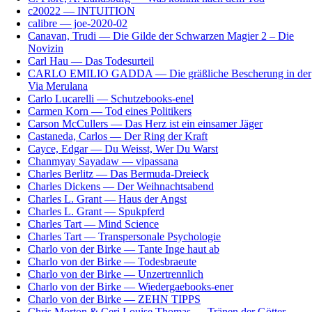
c20022 — INTUITION
calibre — joe-2020-02
Canavan, Trudi — Die Gilde der Schwarzen Magier 2 – Die
Novizin
Carl Hau — Das Todesurteil
CARLO EMILIO GADDA — Die gräßliche Bescherung in der
Via Merulana
Carlo Lucarelli — Schutzebooks-enel
Carmen Korn — Tod eines Politikers
Carson McCullers — Das Herz ist ein einsamer Jäger
Castaneda, Carlos — Der Ring der Kraft
Cayce, Edgar — Du Weisst, Wer Du Warst
Chanmyay Sayadaw — vipassana
Charles Berlitz — Das Bermuda-Dreieck
Charles Dickens — Der Weihnachtsabend
Charles L. Grant — Haus der Angst
Charles L. Grant — Spukpferd
Charles Tart — Mind Science
Charles Tart — Transpersonale Psychologie
Charlo von der Birke — Tante Inge haut ab
Charlo von der Birke — Todesbraeute
Charlo von der Birke — Unzertrennlich
Charlo von der Birke — Wiedergaebooks-ener
Charlo von der Birke — ZEHN TIPPS
Chris Morton & Ceri Louise Thomas — Tränen der Götter