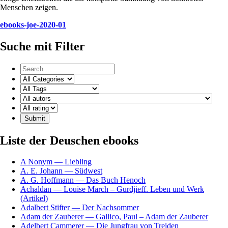
Menschen zeigen.
ebooks-joe-2020-01
Suche mit Filter
Liste der Deuschen ebooks
A Nonym — Liebling
A. E. Johann — Südwest
A. G. Hoffmann — Das Buch Henoch
Achaldan — Louise March – Gurdjieff. Leben und Werk
(Artikel)
Adalbert Stifter — Der Nachsommer
Adam der Zauberer — Gallico, Paul – Adam der Zauberer
Adelbert Cammerer — Die Jungfrau von Treiden