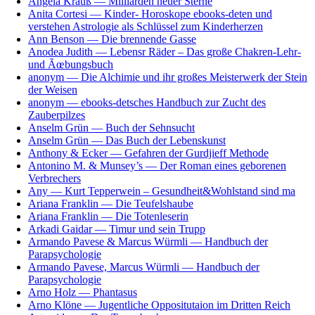
Angela Krauß — Milliarden neuer Sterne
Anita Cortesi — Kinder- Horoskope ebooks-deten und
verstehen Astrologie als Schlüssel zum Kinderherzen
Ann Benson — Die brennende Gasse
Anodea Judith — Lebensr Räder – Das große Chakren-Lehr-
und Ãœbungsbuch
anonym — Die Alchimie und ihr großes Meisterwerk der Stein
der Weisen
anonym — ebooks-detsches Handbuch zur Zucht des
Zauberpilzes
Anselm Grün — Buch der Sehnsucht
Anselm Grün — Das Buch der Lebenskunst
Anthony & Ecker — Gefahren der Gurdjieff Methode
Antonino M. & Munsey’s — Der Roman eines geborenen
Verbrechers
Any — Kurt Tepperwein – Gesundheit&Wohlstand sind ma
Ariana Franklin — Die Teufelshaube
Ariana Franklin — Die Totenleserin
Arkadi Gaidar — Timur und sein Trupp
Armando Pavese & Marcus Würmli — Handbuch der
Parapsychologie
Armando Pavese, Marcus Würmli — Handbuch der
Parapsychologie
Arno Holz — Phantasus
Arno Klöne — Jugentliche Oppositutaion im Dritten Reich