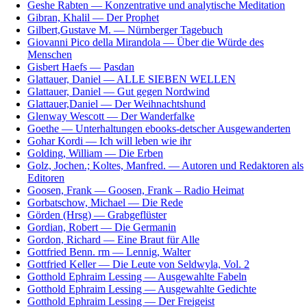
Geshe Rabten — Konzentrative und analytische Meditation
Gibran, Khalil — Der Prophet
Gilbert,Gustave M. — Nürnberger Tagebuch
Giovanni Pico della Mirandola — Über die Würde des
Menschen
Gisbert Haefs — Pasdan
Glattauer, Daniel — ALLE SIEBEN WELLEN
Glattauer, Daniel — Gut gegen Nordwind
Glattauer,Daniel — Der Weihnachtshund
Glenway Wescott — Der Wanderfalke
Goethe — Unterhaltungen ebooks-detscher Ausgewanderten
Gohar Kordi — Ich will leben wie ihr
Golding, William — Die Erben
Golz, Jochen.; Koltes, Manfred. — Autoren und Redaktoren als
Editoren
Goosen, Frank — Goosen, Frank – Radio Heimat
Gorbatschow, Michael — Die Rede
Görden (Hrsg) — Grabgeflüster
Gordian, Robert — Die Germanin
Gordon, Richard — Eine Braut für Alle
Gottfried Benn. rm — Lennig, Walter
Gottfried Keller — Die Leute von Seldwyla, Vol. 2
Gotthold Ephraim Lessing — Ausgewahlte Fabeln
Gotthold Ephraim Lessing — Ausgewahlte Gedichte
Gotthold Ephraim Lessing — Der Freigeist