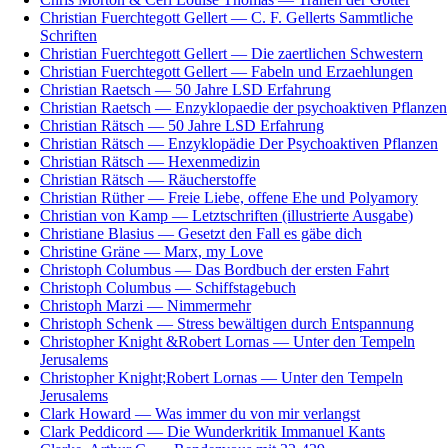
Christian Fuerchtegott Gellert — C. F. Gellerts Sammtliche
Schriften
Christian Fuerchtegott Gellert — Die zaertlichen Schwestern
Christian Fuerchtegott Gellert — Fabeln und Erzaehlungen
Christian Raetsch — 50 Jahre LSD Erfahrung
Christian Raetsch — Enzyklopaedie der psychoaktiven Pflanzen
Christian Rätsch — 50 Jahre LSD Erfahrung
Christian Rätsch — Enzyklopädie Der Psychoaktiven Pflanzen
Christian Rätsch — Hexenmedizin
Christian Rätsch — Räucherstoffe
Christian Rüther — Freie Liebe, offene Ehe und Polyamory
Christian von Kamp — Letztschriften (illustrierte Ausgabe)
Christiane Blasius — Gesetzt den Fall es gäbe dich
Christine Gräne — Marx, my Love
Christoph Columbus — Das Bordbuch der ersten Fahrt
Christoph Columbus — Schiffstagebuch
Christoph Marzi — Nimmermehr
Christoph Schenk — Stress bewältigen durch Entspannung
Christopher Knight &Robert Lornas — Unter den Tempeln
Jerusalems
Christopher Knight;Robert Lornas — Unter den Tempeln
Jerusalems
Clark Howard — Was immer du von mir verlangst
Clark Peddicord — Die Wunderkritik Immanuel Kants