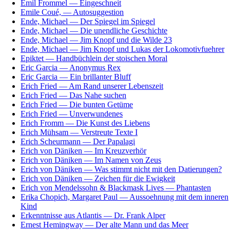
Emil Frommel — Eingeschneit
Emile Coué, — Autosuggestion
Ende, Michael — Der Spiegel im Spiegel
Ende, Michael — Die unendliche Geschichte
Ende, Michael — Jim Knopf und die Wilde 23
Ende, Michael — Jim Knopf und Lukas der Lokomotivfuehrer
Epiktet — Handbüchlein der stoischen Moral
Eric Garcia — Anonymus Rex
Eric Garcia — Ein brillanter Bluff
Erich Fried — Am Rand unserer Lebenszeit
Erich Fried — Das Nahe suchen
Erich Fried — Die bunten Getüme
Erich Fried — Unverwundenes
Erich Fromm — Die Kunst des Liebens
Erich Mühsam — Verstreute Texte I
Erich Scheurmann — Der Papalagi
Erich von Däniken — Im Kreuzverhör
Erich von Däniken — Im Namen von Zeus
Erich von Däniken — Was stimmt nicht mit den Datierungen?
Erich von Däniken — Zeichen für die Ewigkeit
Erich von Mendelssohn & Blackmask Lives — Phantasten
Erika Chopich, Margaret Paul — Aussoehnung mit dem inneren
Kind
Erkenntnisse aus Atlantis — Dr. Frank Alper
Ernest Hemingway — Der alte Mann und das Meer