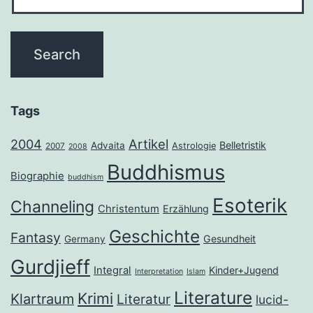
Tags
2004
Artikel
Belletristik
Advaita
Astrologie
2007
2008
Buddhismus
Biographie
buddhism
Esoterik
Channeling
Christentum
Erzählung
Geschichte
Fantasy
Gesundheit
Germany
Gurdjieff
Integral
Kinder+Jugend
Interpretation
Islam
Literature
Krimi
Klartraum
Literatur
lucid-