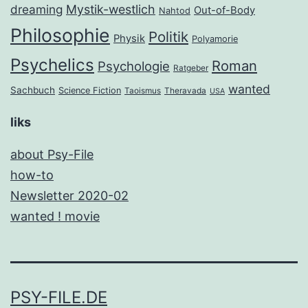
dreaming
Mystik-westlich
Out-of-Body
Nahtod
Philosophie
Politik
Physik
Polyamorie
Psychelics
Roman
Psychologie
Ratgeber
wanted
Sachbuch
Science Fiction
Taoismus
Theravada
USA
liks
about Psy-File
how-to
Newsletter 2020-02
wanted ! movie
PSY-FILE.DE