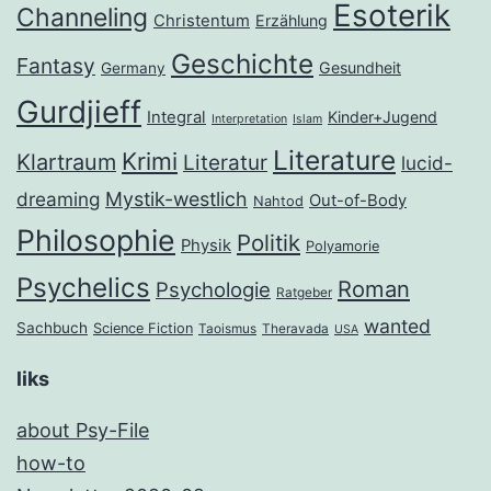
Esoterik
Channeling
Christentum
Erzählung
Geschichte
Fantasy
Gesundheit
Germany
Gurdjieff
Integral
Kinder+Jugend
Interpretation
Islam
Literature
Krimi
Klartraum
Literatur
lucid-
dreaming
Mystik-westlich
Out-of-Body
Nahtod
Philosophie
Politik
Physik
Polyamorie
Psychelics
Roman
Psychologie
Ratgeber
wanted
Sachbuch
Science Fiction
Taoismus
Theravada
USA
liks
about Psy-File
how-to