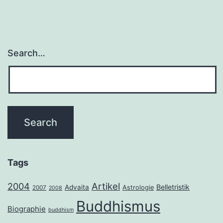
Search…
Tags
2004
Artikel
Belletristik
Advaita
Astrologie
2007
2008
Buddhismus
Biographie
buddhism