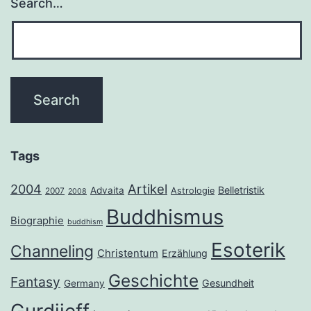
Search…
Tags
2004
Artikel
Belletristik
Advaita
Astrologie
2007
2008
Buddhismus
Biographie
buddhism
Esoterik
Channeling
Christentum
Erzählung
Geschichte
Fantasy
Gesundheit
Germany