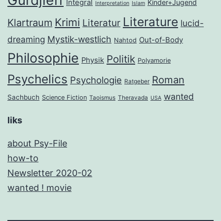
Gurdjieff
Integral
Kinder+Jugend
Interpretation
Islam
Literature
Krimi
Klartraum
Literatur
lucid-
dreaming
Mystik-westlich
Out-of-Body
Nahtod
Philosophie
Politik
Physik
Polyamorie
Psychelics
Roman
Psychologie
Ratgeber
wanted
Sachbuch
Science Fiction
Taoismus
Theravada
USA
liks
about Psy-File
how-to
Newsletter 2020-02
wanted ! movie