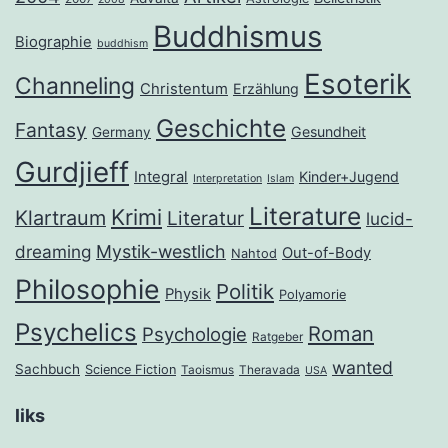
Buddhismus
Biographie
buddhism
Esoterik
Channeling
Christentum
Erzählung
Geschichte
Fantasy
Gesundheit
Germany
Gurdjieff
Integral
Kinder+Jugend
Interpretation
Islam
Literature
Krimi
Klartraum
Literatur
lucid-
dreaming
Mystik-westlich
Out-of-Body
Nahtod
Philosophie
Politik
Physik
Polyamorie
Psychelics
Roman
Psychologie
Ratgeber
wanted
Sachbuch
Science Fiction
Taoismus
Theravada
USA
liks