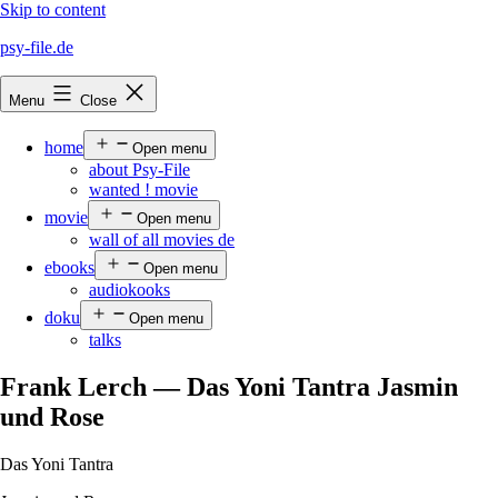
Skip to content
psy-file.de
Menu
Close
home
Open menu
about Psy-File
wanted ! movie
movie
Open menu
wall of all movies de
ebooks
Open menu
audiokooks
doku
Open menu
talks
Frank Lerch — Das Yoni Tantra Jasmin
und Rose
Das Yoni Tantra