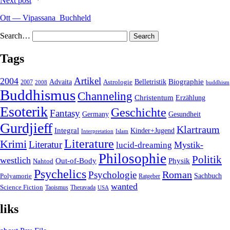
Next post
Ott — Vipassana_Buchheld
Search…
Tags
2004
Artikel
Belletristik
Biographie
Advaita
2007
Astrologie
2008
buddhism
Buddhismus
Channeling
Christentum
Erzählung
Esoterik
Geschichte
Fantasy
Gesundheit
Germany
Gurdjieff
Klartraum
Integral
Kinder+Jugend
Interpretation
Islam
Literature
Krimi
Literatur
Mystik-
lucid-dreaming
Philosophie
Politik
westlich
Out-of-Body
Physik
Nahtod
Psychelics
Roman
Psychologie
Sachbuch
Polyamorie
Ratgeber
wanted
Science Fiction
Taoismus
Theravada
USA
liks