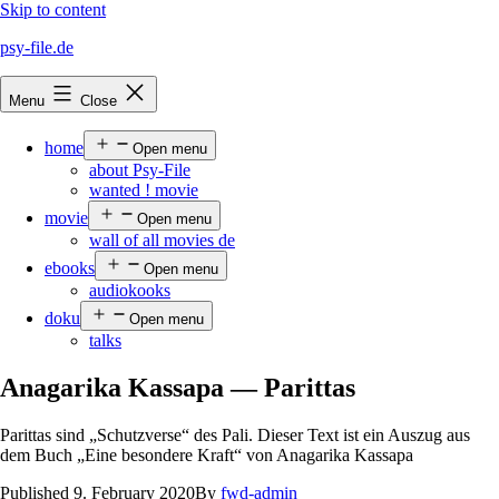
Skip to content
psy-file.de
Menu
Close
home
Open menu
about Psy-File
wanted ! movie
movie
Open menu
wall of all movies de
ebooks
Open menu
audiokooks
doku
Open menu
talks
Anagarika Kassapa — Parittas
Parittas sind „Schutzverse“ des Pali. Dieser Text ist ein Auszug aus
dem Buch „Eine besondere Kraft“ von Anagarika Kassapa
Published
9. February 2020
By
fwd-admin