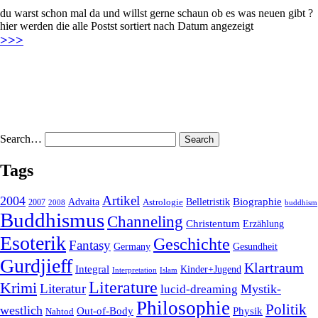
du warst schon mal da und willst gerne schaun ob es was neuen gibt ?
hier werden die alle Postst sortiert nach Datum angezeigt
>>>
Search…
Tags
2004
Artikel
Belletristik
Biographie
Advaita
2007
Astrologie
2008
buddhism
Buddhismus
Channeling
Christentum
Erzählung
Esoterik
Geschichte
Fantasy
Gesundheit
Germany
Gurdjieff
Klartraum
Integral
Kinder+Jugend
Interpretation
Islam
Literature
Krimi
Literatur
Mystik-
lucid-dreaming
Philosophie
Politik
westlich
Out-of-Body
Physik
Nahtod