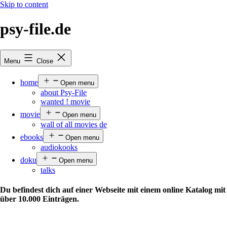
Skip to content
psy-file.de
Menu
Close
home
Open menu
about Psy-File
wanted ! movie
movie
Open menu
wall of all movies de
ebooks
Open menu
audiokooks
doku
Open menu
talks
Du befindest dich auf einer Webseite mit einem online Katalog mit
über
10.000 Einträgen.