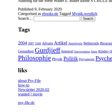
Nahrung für die Seele Walter E. Butler kleine S CHULE d
Published
9. February 2020
Categorised as
ebooks-de
Tagged
Mystik-westlich
Search…
Tags
2004
Artikel
Belletristik
Biogra
Advaita
2007
Astrologie
2008
Gurdjieff
Gesundheit
Integral
Kinder+J
Interpretation
Islam
Philosophie
Psyche
Politik
Physik
Polyamorie
liks
about Psy-File
how-to
Newsletter 2020-02
wanted ! movie
psy-file.de