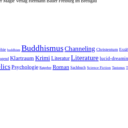
er Magie Verlag Hermann Bauer Freiburg im Breisgau
Buddhismus
Channeling
phie
Christentum
Erzä
buddhism
Literature
Krimi
Klartraum
Literatur
lucid-dreami
ugend
lics
Roman
Psychologie
Sachbuch
Ratgeber
Science Fiction
Taoismus
T