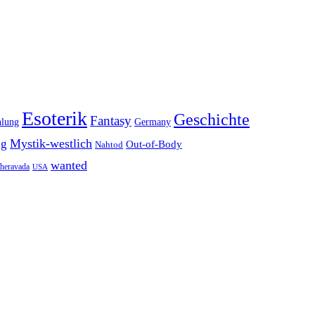
Esoterik
Geschichte
Fantasy
hlung
Germany
Mystik-westlich
ng
Out-of-Body
Nahtod
wanted
heravada
USA