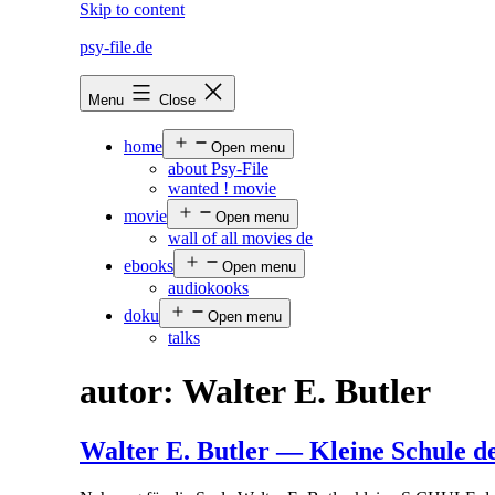
Skip to content
psy-file.de
Menu
Close
home
Open menu
about Psy-File
wanted ! movie
movie
Open menu
wall of all movies de
ebooks
Open menu
audiokooks
doku
Open menu
talks
autor:
Walter E. Butler
Walter E. Butler — Kleine Schule d