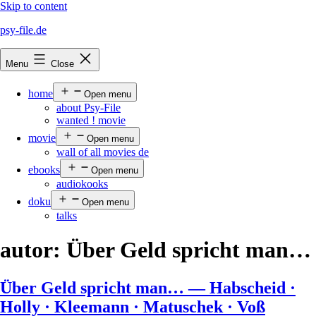
Skip to content
psy-file.de
Menu
Close
home
Open menu
about Psy-File
wanted ! movie
movie
Open menu
wall of all movies de
ebooks
Open menu
audiokooks
doku
Open menu
talks
autor:
Über Geld spricht man…
Über Geld spricht man… — Habscheid ·
Holly · Kleemann · Matuschek · Voß