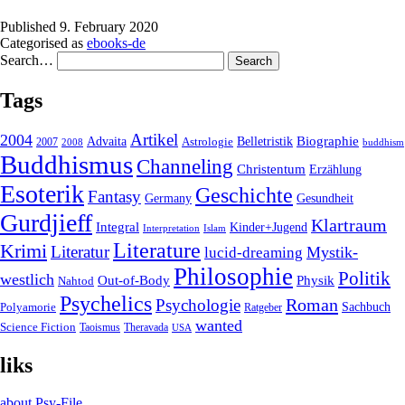
Published
9. February 2020
Categorised as
ebooks-de
Search…
Tags
2004
Artikel
Belletristik
Biographie
Advaita
2007
Astrologie
2008
buddhism
Buddhismus
Channeling
Christentum
Erzählung
Esoterik
Geschichte
Fantasy
Gesundheit
Germany
Gurdjieff
Klartraum
Integral
Kinder+Jugend
Interpretation
Islam
Literature
Krimi
Literatur
Mystik-
lucid-dreaming
Philosophie
Politik
westlich
Out-of-Body
Physik
Nahtod
Psychelics
Roman
Psychologie
Sachbuch
Polyamorie
Ratgeber
wanted
Science Fiction
Taoismus
Theravada
USA
liks
about Psy-File