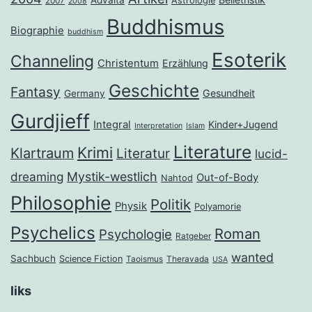
Advaita
Astrologie
2007
2008
Buddhismus
Biographie
buddhism
Esoterik
Channeling
Christentum
Erzählung
Geschichte
Fantasy
Gesundheit
Germany
Gurdjieff
Integral
Kinder+Jugend
Interpretation
Islam
Literature
Krimi
Klartraum
Literatur
lucid-
dreaming
Mystik-westlich
Out-of-Body
Nahtod
Philosophie
Politik
Physik
Polyamorie
Psychelics
Roman
Psychologie
Ratgeber
wanted
Sachbuch
Science Fiction
Taoismus
Theravada
USA
liks