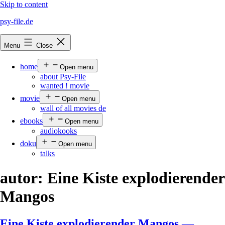
Skip to content
psy-file.de
Menu
Close
home
Open menu
about Psy-File
wanted ! movie
movie
Open menu
wall of all movies de
ebooks
Open menu
audiokooks
doku
Open menu
talks
autor:
Eine Kiste explodierender
Mangos
Eine Kiste explodierender Mangos —