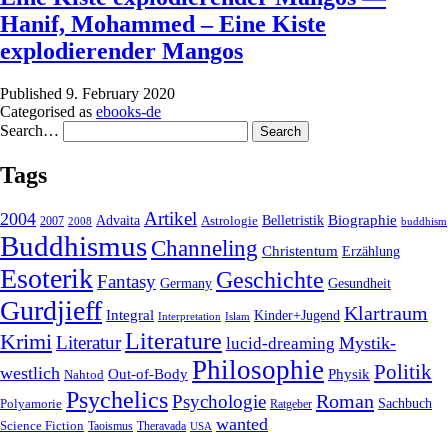
Hanif, Mohammed – Eine Kiste
explodierender Mangos
Published
9. February 2020
Categorised as
ebooks-de
Search…
Tags
2004
Artikel
Belletristik
Biographie
Advaita
2007
Astrologie
2008
buddhism
Buddhismus
Channeling
Christentum
Erzählung
Esoterik
Geschichte
Fantasy
Gesundheit
Germany
Gurdjieff
Klartraum
Integral
Kinder+Jugend
Interpretation
Islam
Literature
Krimi
Literatur
Mystik-
lucid-dreaming
Philosophie
Politik
westlich
Out-of-Body
Physik
Nahtod
Psychelics
Roman
Psychologie
Sachbuch
Polyamorie
Ratgeber
wanted
Science Fiction
Taoismus
Theravada
USA