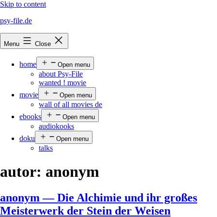
Skip to content
psy-file.de
Menu
Close
home
Open menu
about Psy-File
wanted ! movie
movie
Open menu
wall of all movies de
ebooks
Open menu
audiokooks
doku
Open menu
talks
autor:
anonym
anonym — Die Alchimie und ihr großes
Meisterwerk der Stein der Weisen