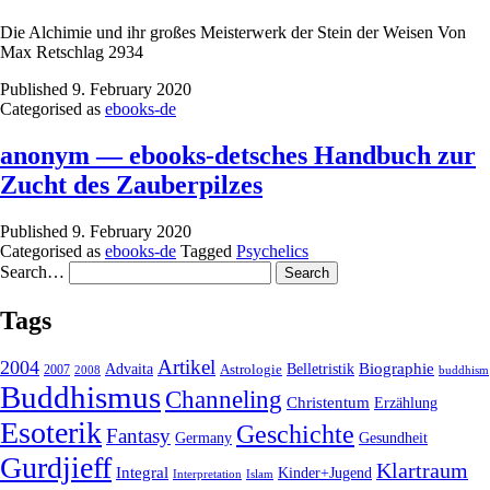
Die Alchimie und ihr großes Meisterwerk der Stein der Weisen Von
Max Retschlag 2934
Published
9. February 2020
Categorised as
ebooks-de
anonym — ebooks-detsches Handbuch zur
Zucht des Zauberpilzes
Published
9. February 2020
Categorised as
ebooks-de
Tagged
Psychelics
Search…
Tags
2004
Artikel
Belletristik
Biographie
Advaita
2007
Astrologie
2008
buddhism
Buddhismus
Channeling
Christentum
Erzählung
Esoterik
Geschichte
Fantasy
Gesundheit
Germany
Gurdjieff
Klartraum
Integral
Kinder+Jugend
Interpretation
Islam